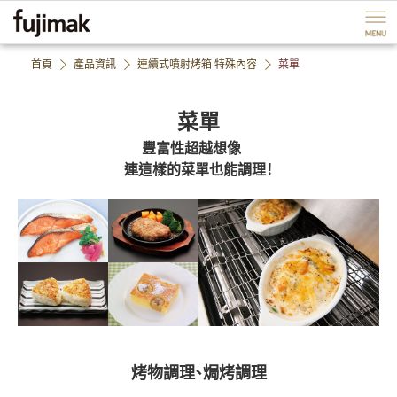
ペ
P
ー
a
ジ
g
内
e
首頁
產品資訊
連續式噴射烤箱 特殊內容
菜單
を
e
移
n
菜單
動
d
す
B
豐富性超越想像
る
a
連這樣的菜單也能調理！
た
c
め
k
の
t
リ
o
ン
h
ク
e
で
a
す
d
サ
e
イ
r
ト
B
烤物調理、焗烤調理
内
a