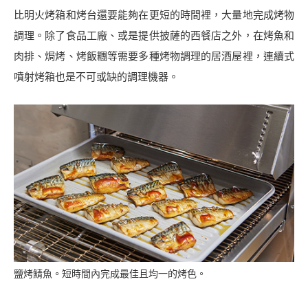
共
c
比明火烤箱和烤台還要能夠在更短的時間裡，大量地完成烤物
通
k
メ
t
調理。除了食品工廠、或是提供披薩的西餐店之外，在烤魚和
ニ
o
肉排、焗烤、烤飯糰等需要多種烤物調理的居酒屋裡，連續式
ュ
p
ー
a
噴射烤箱也是不可或缺的調理機器。
に
g
移
e
動
t
し
o
ま
p
す
ペ
ー
ジ
本
文
に
移
鹽烤鯖魚。短時間內完成最佳且均一的烤色。
動
し
ま