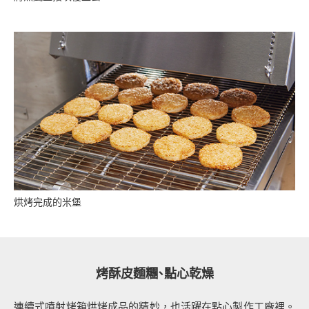
烘烤完成的米堡
烤酥皮麵糰、點心乾燥
連續式噴射烤箱烘烤成品的精妙，也活躍在點心製作工廠裡。