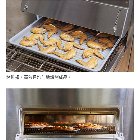
す
フ
ッ
タ
ー
情
報
に
移
動
し
烤雞翅。高效且均勻地烘烤成品。
ま
す