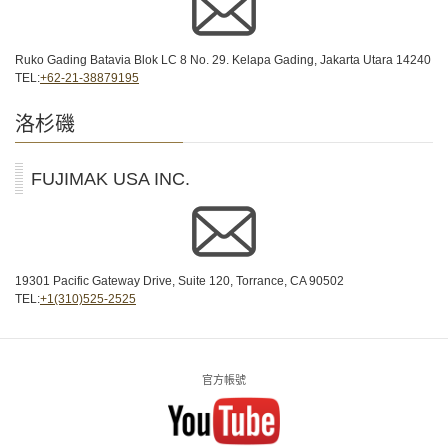
Ruko Gading Batavia Blok LC 8 No. 29. Kelapa Gading, Jakarta Utara 14240
TEL:
+62-21-38879195
洛杉磯
FUJIMAK USA INC.
19301 Pacific Gateway Drive, Suite 120, Torrance, CA 90502
TEL:
+1(310)525-2525
官方帳號