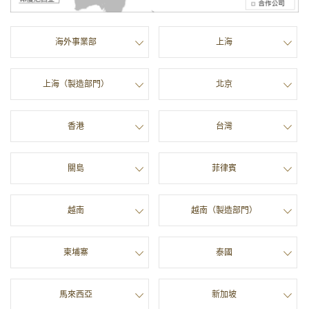
ュ
p
ー
a
に
g
海外事業部
上海
移
e
動
t
し
o
ま
p
上海（製造部門）
北京
す
ペ
ー
香港
台灣
ジ
本
文
關島
菲律賓
に
移
動
し
越南
越南（製造部門）
ま
す
フ
柬埔寨
泰國
ッ
タ
ー
情
馬來西亞
新加坡
報