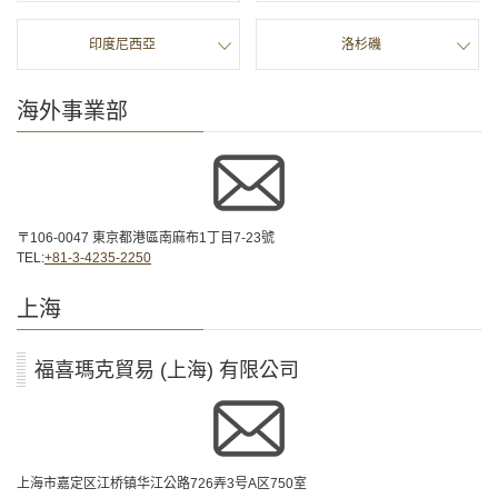
に
移
印度尼西亞
洛杉磯
動
し
ま
海外事業部
す
〒106-0047 東京都港區南麻布1丁目7-23號
TEL:
+81-3-4235-2250
上海
福喜瑪克貿易 (上海) 有限公司
上海市嘉定区江桥镇华江公路726弄3号A区750室