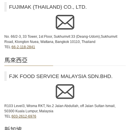
FUJIMAK (THAILAND) CO., LTD.
No. 66/2-3, 33 Tower, 1st Floor, Sukhumvit 33 (Deang-Udom),Sukhumvit
Road, Klongton Nuea, Wattana, Bangkok 10110, Thailand
TEL:
66-2-118-2841
馬來西亞
FJK FOOD SERVICE MALAYSIA SDN.BHD.
R103 Level3, Wisma RKT, No.2 Jalan Abdullah, off Jalan Sultan Ismail,
50300 Kuala Lumpur, Malaysia
TEL:
603-2612-6976
新加坡