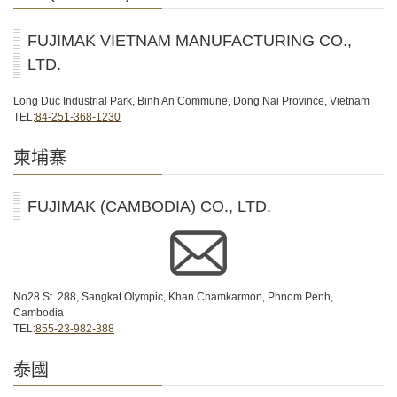
FUJIMAK VIETNAM MANUFACTURING CO.,
LTD.
Long Duc Industrial Park, Binh An Commune, Dong Nai Province, Vietnam
TEL:
84-251-368-1230
柬埔寨
FUJIMAK (CAMBODIA) CO., LTD.
No28 St. 288, Sangkat Olympic, Khan Chamkarmon, Phnom Penh,
Cambodia
TEL:
855-23-982-388
泰國