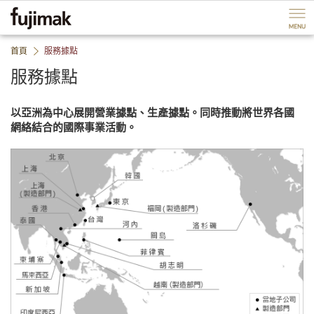
ペ
P
ー
a
ジ
g
内
e
首頁
服務據點
を
e
移
n
服務據點
動
d
す
B
る
a
以亞洲為中心展開營業據點、生產據點。同時推動將世界各國
た
c
網絡結合的國際事業活動。
め
k
の
t
リ
o
ン
h
ク
e
で
a
す
d
サ
e
イ
r
ト
B
内
a
共
c
通
k
メ
t
ニ
o