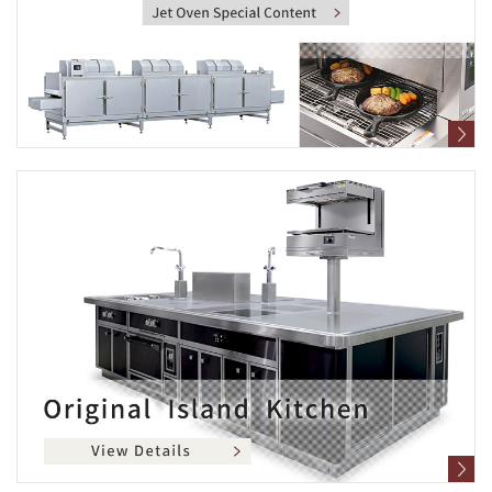
に
移
動
し
ま
す