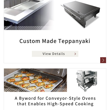
ュ
頭
ー
に
に
戻
移
り
動
ま
し
す
ま
す
ペ
ー
ジ
本
文
に
移
動
し
ま
す
フ
ッ
タ
ー
情
報