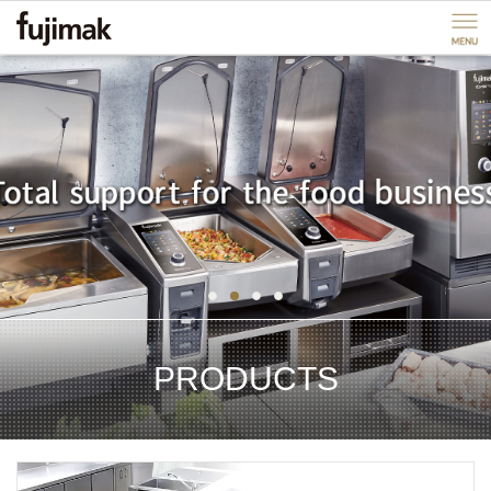
ペ
ペ
ー
ー
ジ
ジ
内
の
を
終
移
わ
動
り
す
で
る
す
た
ヘ
め
ッ
の
ダ
リ
ー
ン
情
ク
報
1
2
3
4
で
に
す
戻
サ
り
イ
ま
PRODUCTS
ト
す
内
ペ
共
ー
通
ジ
メ
の
ニ
先